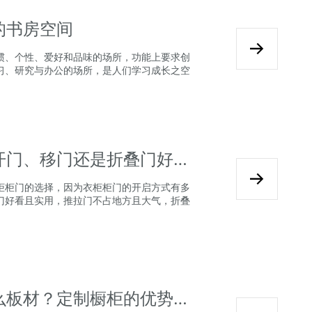
的书房空间
惯、个性、爱好和品味的场所，功能上要求创
习、研究与办公的场所，是人们学习成长之空
2024年全屋定制衣柜门选平开门、移门还是折叠门好呢？
柜柜门的选择，因为衣柜柜门的开启方式有多
门好看且实用，推拉门不占地方且大气，折叠
2024做定制橱柜不建议用什么板材？定制橱柜的优势有哪些？