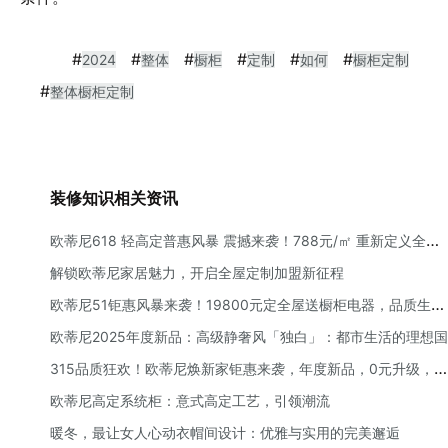
#
#
#
#
#
#
2024
整体
橱柜
定制
如何
橱柜定制
#
整体橱柜定制
装修知识相关资讯
欧蒂尼618 轻高定普惠风暴 震撼来袭！788元/㎡ 重新定义全屋
定制性价比
解锁欧蒂尼家居魅力，开启全屋定制加盟新征程
欧蒂尼51钜惠风暴来袭！19800元定全屋送橱柜电器，品质生活
一步到位
欧蒂尼2025年度新品：高级静奢风「独白」：都市生活的理想国
315品质狂欢！欧蒂尼焕新家钜惠来袭，年度新品，0元升级，万
元补贴礼遇！
欧蒂尼高定系统柜：意式高定工艺，引领潮流
暖冬，最让女人心动衣帽间设计：优雅与实用的完美邂逅