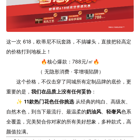
这一次 618，欧蒂尼不玩套路，不搞噱头，直接把轻高定
的价格打到地板上！
🔥核心爆款：788元/㎡🔥
（ 无隐形消费 · 零增项陷阱）
这个价格，不仅击穿了同城所有定制品牌的底价，更
重要的是，
我们在品质上没有任何妥协
：
✨
11款热门花色任你挑选
从经典的纯白、高级灰、
自然木色，到当下最流行、最温柔的
奶油风
、
轻奢风
色系
全覆盖，完美契合你对家的所有美好想象，多种款式，高
颜值拉满。