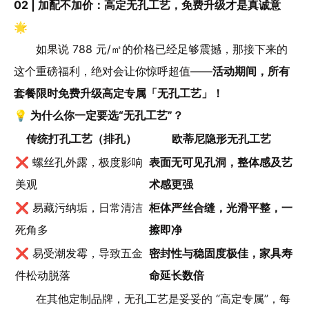
02 | 加配不加价：高定无孔工艺，免费升级才是真诚意
🌟
如果说 788 元/㎡的价格已经足够震撼，那接下来的
这个重磅福利，绝对会让你惊呼超值——
活动期间，所有
套餐限时免费升级高定专属「无孔工艺」！
💡 为什么你一定要选“无孔工艺”？
传统打孔工艺（排孔）
欧蒂尼隐形无孔工艺
❌ 螺丝孔外露，极度影响
表面无可见孔洞，整体感及艺
美观
术感更强
❌ 易藏污纳垢，日常清洁
柜体严丝合缝，光滑平整，一
死角多
擦即净
❌ 易受潮发霉，导致五金
密封性与稳固度极佳，家具寿
件松动脱落
命延长数倍
在其他定制品牌，无孔工艺是妥妥的 “高定专属”，每