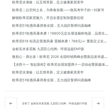
能培训会圆满举办
欧蒂尼水漆板：以五维革新，定义健康家居美学
欧蒂尼｜以空间之名，为青春加冕——致高考学子的一封家书
解锁欧蒂尼家居魅力，开启全屋定制加盟新征程
欧蒂尼51钜惠风暴席卷全国，五大战区誓师问鼎巅峰
欧蒂尼51钜惠风暴来袭！19800元定全屋送橱柜电器，品质生活
一步到位
欧蒂尼618 轻高定普惠风暴 震撼来袭！788元/㎡ 重新定义全屋
定制性价比
金标实木多层板 九层匠心结构 · 环保远超ENF级
敬初心・再出发！欧蒂尼 2026 全国经销商峰会暨新品发布盛典
圆满举办：以 AI 赋能，向高端前行
【决胜十一 智起新程】欧蒂尼全国加盟商十一启动会暨新媒体赋
能培训会圆满举办
欧蒂尼水漆板：以五维革新，定义健康家居美学
欧蒂尼51钜惠风暴席卷全国，五大战区誓师问鼎巅峰
没有了
金标实木多层板 九层匠心结构 · 环保远超ENF级