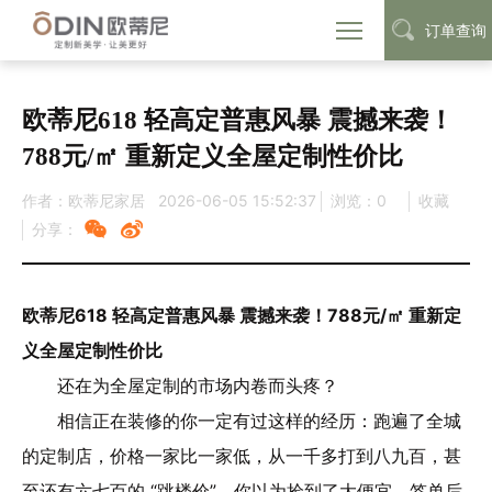
订单查询
首页
定制动态
品牌资讯
>
>
欧蒂尼618 轻高定普惠风暴 震撼来袭！
788元/㎡ 重新定义全屋定制性价比
作者：欧蒂尼家居
2026-06-05 15:52:37
浏览：
0
收藏
分享：
欧蒂尼618 轻高定普惠风暴 震撼来袭！788元/㎡ 重新定
义全屋定制性价比
还在为全屋定制的市场内卷而头疼？
相信正在装修的你一定有过这样的经历：跑遍了全城
的定制店，价格一家比一家低，从一千多打到八九百，甚
至还有六七百的 “跳楼价”。你以为捡到了大便宜，签单后