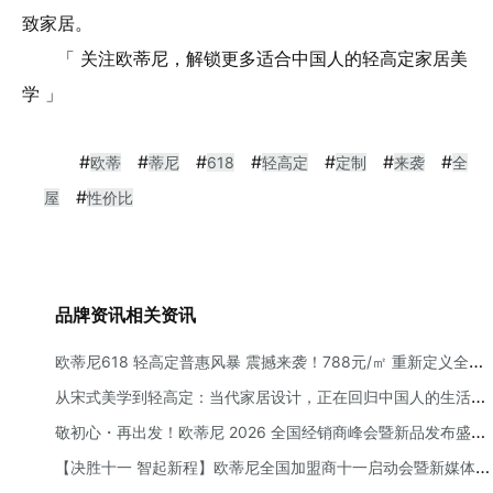
致家居。
「 关注欧蒂尼，解锁更多适合中国人的轻高定家居美
学 」
#
#
#
#
#
#
#
欧蒂
蒂尼
618
轻高定
定制
来袭
全
#
屋
性价比
品牌资讯相关资讯
欧蒂尼618 轻高定普惠风暴 震撼来袭！788元/㎡ 重新定义全屋
定制性价比
从宋式美学到轻高定：当代家居设计，正在回归中国人的生活本
质
敬初心・再出发！欧蒂尼 2026 全国经销商峰会暨新品发布盛典
圆满举办：以 AI 赋能，向高端前行
【决胜十一 智起新程】欧蒂尼全国加盟商十一启动会暨新媒体赋