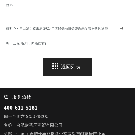
价比
敬初心・再出发！欧蒂尼 2026 全国经销商峰会暨新品发布盛典圆满举
办：以 AI 赋能，向高端前行
返回列表
服务热线
400-611-5181
周一至周六 9:00-18:00
名称：合肥欧蒂尼商贸有限公司
总部：中国 • 合肥长丰双墩路中南高科智能家居产业园