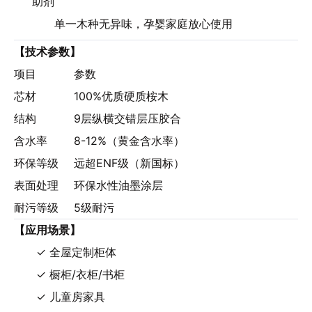
助剂
单一木种无异味，孕婴家庭放心使用
【技术参数】
项目
参数
芯材
100%优质硬质桉木
结构
9层纵横交错层压胶合
含水率
8-12%（黄金含水率）
环保等级
远超ENF级（新国标）
表面处理
环保水性油墨涂层
耐污等级
5级耐污
【应用场景】
✓ 全屋定制柜体
✓ 橱柜/衣柜/书柜
✓ 儿童房家具