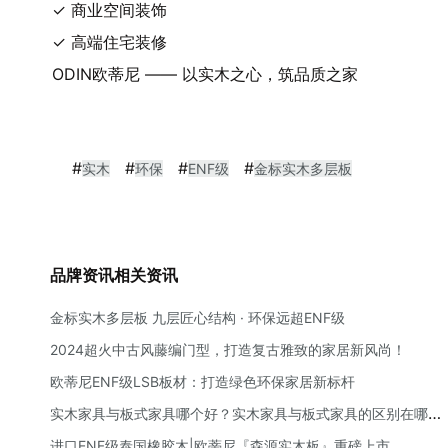
✓ 商业空间装饰
✓ 高端住宅装修
ODIN欧蒂尼 —— 以实木之心，筑品质之家
#
#
#
#
实木
环保
ENF级
金标实木多层板
品牌资讯相关资讯
金标实木多层板 九层匠心结构 · 环保远超ENF级
2024超火中古风藤编门型，打造复古雅致的家居新风尚！
欧蒂尼ENF级LSB板材：打造绿色环保家居新标杆
实木家具与板式家具哪个好？实木家具与板式家具的区别在哪
里？
进口ENF级泰国橡胶木|欧蒂尼『森源实木板』重磅上市