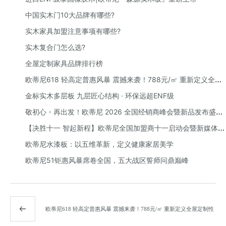
中国实木门10大品牌有哪些?
实木家具加盟注意事项有哪些?
实木复合门怎么选?
全屋定制家具品牌排行榜
欧蒂尼618 轻高定普惠风暴 震撼来袭！788元/㎡ 重新定义全屋
定制性价比
金标实木多层板 九层匠心结构 · 环保远超ENF级
敬初心・再出发！欧蒂尼 2026 全国经销商峰会暨新品发布盛典
圆满举办：以 AI 赋能，向高端前行
【决胜十一 智起新程】欧蒂尼全国加盟商十一启动会暨新媒体赋
能培训会圆满举办
欧蒂尼水漆板：以五维革新，定义健康家居美学
欧蒂尼51钜惠风暴席卷全国，五大战区誓师问鼎巅峰
欧蒂尼618 轻高定普惠风暴 震撼来袭！788元/㎡ 重新定义全屋定制性