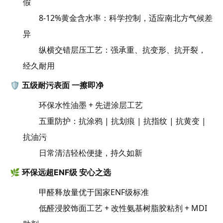
假
8-12%黄金含水率：科学控制，适应南北方气候差
异
纵横交错层压工艺：强承重、抗变形、抗开裂，
经久耐用
🛡️ 五级耐污表面 一擦即净
环保水性油墨 + 先进涂层工艺
五重防护：抗涂鸦 | 抗划痕 | 抗指纹 | 抗黄变 |
抗油污
日常清洁轻松便捷，持久如新
🌿 环保远超ENF级 安心之选
甲醛释放量优于国家ENF级标准
低醛浸胶饰面工艺 + 改性氨基树脂胶粘剂 + MDI