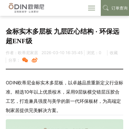
订单查询
首页
定制动态
品牌资讯
>
>
金标实木多层板 九层匠心结构 · 环保远
超ENF级
作者：欧蒂尼家居
2026-03-10 16:35:45
浏览：
0
收藏
分享：
ODIN欧蒂尼金标实木多层板，以卓越品质重新定义行业标
准。精选10年以上优质桉木，采用9层纵横交错层压胶合
工艺，打造兼具强度与美学的新一代环保板材，为高端定
制家居提供完美解决方案。