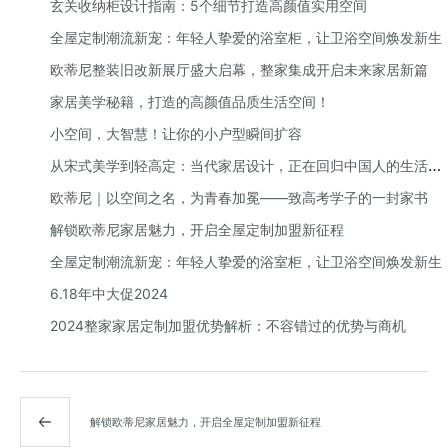
玄关收纳柜设计指南：5个细节打造高颜值实用空间
全屋定制潮流新宠：年轻人挚爱的浴室柜，让卫浴空间焕发新生
欧蒂尼整装旧改新展厅盛大启幕，整家集成开启未来家居新篇
家居美学秘籍，打造的高颜值品质生活空间！
小空间，大智慧！让你的小户型瞬间扩容
从宋式美学到轻高定：当代家居设计，正在回归中国人的生活本
质
欧蒂尼｜以空间之名，为青春加冕——致高考学子的一封家书
解锁欧蒂尼家居魅力，开启全屋定制加盟新征程
全屋定制潮流新宠：年轻人挚爱的浴室柜，让卫浴空间焕发新生
6.18年中大促2024
2024整家家居定制加盟优势解析：不容错过的优势与商机
解锁欧蒂尼家居魅力，开启全屋定制加盟新征程