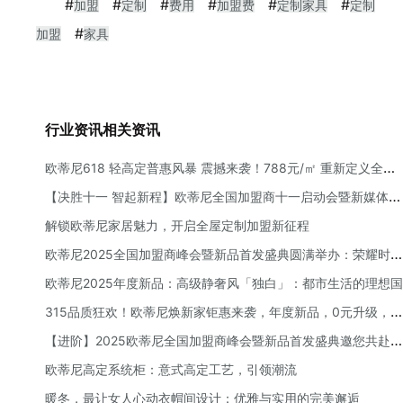
#
#
#
#
#
#
加盟
定制
费用
加盟费
定制家具
定制
#
加盟
家具
行业资讯相关资讯
欧蒂尼618 轻高定普惠风暴 震撼来袭！788元/㎡ 重新定义全屋
定制性价比
【决胜十一 智起新程】欧蒂尼全国加盟商十一启动会暨新媒体赋
能培训会圆满举办
解锁欧蒂尼家居魅力，开启全屋定制加盟新征程
欧蒂尼2025全国加盟商峰会暨新品首发盛典圆满举办：荣耀时
刻，共绘新蓝图！
欧蒂尼2025年度新品：高级静奢风「独白」：都市生活的理想国
315品质狂欢！欧蒂尼焕新家钜惠来袭，年度新品，0元升级，万
元补贴礼遇！
【进阶】2025欧蒂尼全国加盟商峰会暨新品首发盛典邀您共赴荣
耀之旅
欧蒂尼高定系统柜：意式高定工艺，引领潮流
暖冬，最让女人心动衣帽间设计：优雅与实用的完美邂逅