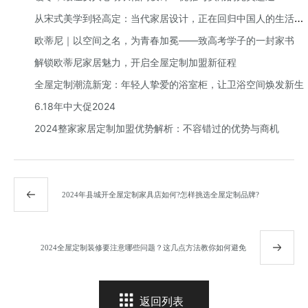
从宋式美学到轻高定：当代家居设计，正在回归中国人的生活本
质
欧蒂尼｜以空间之名，为青春加冕——致高考学子的一封家书
解锁欧蒂尼家居魅力，开启全屋定制加盟新征程
全屋定制潮流新宠：年轻人挚爱的浴室柜，让卫浴空间焕发新生
6.18年中大促2024
2024整家家居定制加盟优势解析：不容错过的优势与商机
2024年县城开全屋定制家具店如何?怎样挑选全屋定制品牌?
2024全屋定制装修要注意哪些问题？这几点方法教你如何避免
返回列表