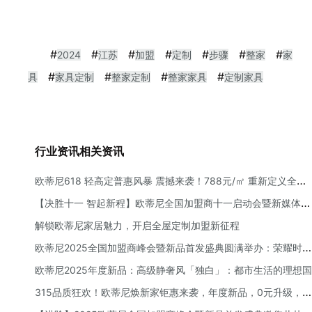
#
#
#
#
#
#
#
2024
江苏
加盟
定制
步骤
整家
家
#
#
#
#
具
家具定制
整家定制
整家家具
定制家具
行业资讯相关资讯
欧蒂尼618 轻高定普惠风暴 震撼来袭！788元/㎡ 重新定义全屋
定制性价比
【决胜十一 智起新程】欧蒂尼全国加盟商十一启动会暨新媒体赋
能培训会圆满举办
解锁欧蒂尼家居魅力，开启全屋定制加盟新征程
欧蒂尼2025全国加盟商峰会暨新品首发盛典圆满举办：荣耀时
刻，共绘新蓝图！
欧蒂尼2025年度新品：高级静奢风「独白」：都市生活的理想国
315品质狂欢！欧蒂尼焕新家钜惠来袭，年度新品，0元升级，万