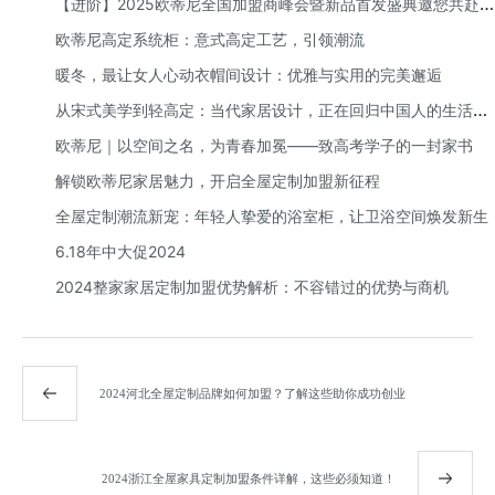
元补贴礼遇！
【进阶】2025欧蒂尼全国加盟商峰会暨新品首发盛典邀您共赴荣
耀之旅
欧蒂尼高定系统柜：意式高定工艺，引领潮流
暖冬，最让女人心动衣帽间设计：优雅与实用的完美邂逅
从宋式美学到轻高定：当代家居设计，正在回归中国人的生活本
质
欧蒂尼｜以空间之名，为青春加冕——致高考学子的一封家书
解锁欧蒂尼家居魅力，开启全屋定制加盟新征程
全屋定制潮流新宠：年轻人挚爱的浴室柜，让卫浴空间焕发新生
6.18年中大促2024
2024整家家居定制加盟优势解析：不容错过的优势与商机
2024河北全屋定制品牌如何加盟？了解这些助你成功创业
2024浙江全屋家具定制加盟条件详解，这些必须知道！