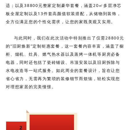
适；以及
38800元整家定制豪华套餐，涵盖20㎡多层净芯
板全屋定制以及13件套高颜值软装搭配，从储物到装饰，
全方位满足您的个性化需求，让您的家既美观又实用。
与此同时，我们在此次活动中特别推出了仅需28800元
的“旧厨焕新”定制钜惠套餐，这一套餐内容丰富，涵盖了橱
柜、烟机、灶具、燃气热水器以及蒸烤一体机等厨房必备
电器，同时还包括了瓷砖铺设、吊顶安装以及旧厨拆除与
水电改造等一站式服务。如此周全的套餐设计，旨在让您
省心省力，无需再为繁琐的装修细节而烦恼，轻松实现您
对理想家居的完美憧憬。
品质爆品，多样
2
选择