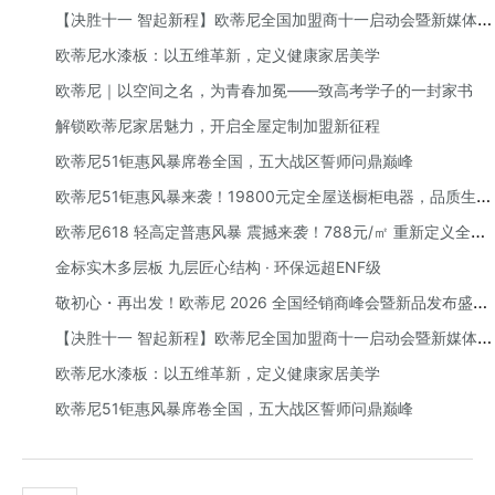
圆满举办：以 AI 赋能，向高端前行
【决胜十一 智起新程】欧蒂尼全国加盟商十一启动会暨新媒体赋
能培训会圆满举办
欧蒂尼水漆板：以五维革新，定义健康家居美学
欧蒂尼｜以空间之名，为青春加冕——致高考学子的一封家书
解锁欧蒂尼家居魅力，开启全屋定制加盟新征程
欧蒂尼51钜惠风暴席卷全国，五大战区誓师问鼎巅峰
欧蒂尼51钜惠风暴来袭！19800元定全屋送橱柜电器，品质生活
一步到位
欧蒂尼618 轻高定普惠风暴 震撼来袭！788元/㎡ 重新定义全屋
定制性价比
金标实木多层板 九层匠心结构 · 环保远超ENF级
敬初心・再出发！欧蒂尼 2026 全国经销商峰会暨新品发布盛典
圆满举办：以 AI 赋能，向高端前行
【决胜十一 智起新程】欧蒂尼全国加盟商十一启动会暨新媒体赋
能培训会圆满举办
欧蒂尼水漆板：以五维革新，定义健康家居美学
欧蒂尼51钜惠风暴席卷全国，五大战区誓师问鼎巅峰