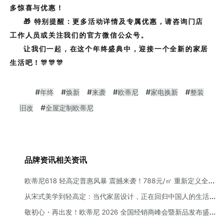
多惊喜与优惠！
🎁 特别提醒：更多活动详情及专属优惠，请咨询门店
工作人员或关注我们的官方微信公众号。
让我们一起，在这个年终盛典中，迎接一个全新的家居
生活吧！🎊🎊🎊
#
#
#
#
#
#
年终
焕新
来袭
欧蒂尼
家电换新
整装
#
旧改
全屋定制欧蒂尼
品牌资讯相关资讯
欧蒂尼618 轻高定普惠风暴 震撼来袭！788元/㎡ 重新定义全屋
定制性价比
从宋式美学到轻高定：当代家居设计，正在回归中国人的生活本
质
敬初心・再出发！欧蒂尼 2026 全国经销商峰会暨新品发布盛典