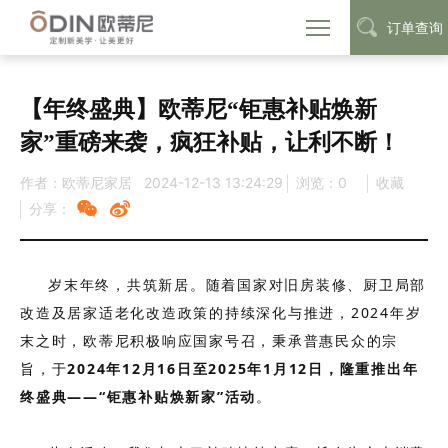
订单查询
首页
定制动态
品牌资讯
>
>
【年终盛典】欧蒂尼“钜惠补贴焕新
家”重磅来袭，疯狂补贴，让利不断！
作者：欧蒂尼家居
2024-12-13 13:24:29
浏览：
0
收藏
分享：
岁末年终，共筑新居。
随着国家对旧房装修、厨卫局部
改造及居家适老化改造政策的持续深化与推进，2024年岁
末之时，欧蒂尼积极响应国家号召，秉承普惠民众的宗
旨，于
2024年12月16日至2025年1月12日，隆重推出年
终盛典——“钜惠补贴焕新家”活动
。